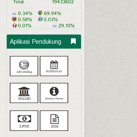
Total
19433602
0.34%
69.94%
0.58%
0.03%
0.01%
29.10%
Aplikasi Pendukung