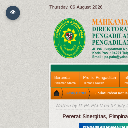
Thursday, 06 August 2026
👁
Beranda
Profile Pengadilan
In
Halaman Utama
Tentang Satker
Inf
Arsip Berita
Silaturahmi Ketua
Written by IT PA PALU on
07 July 
Pererat Sinergitas, Pimpi