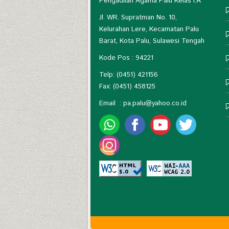
Pengadilan Agama Palu Kelas I.A
Jl. WR. Supratman No. 10,
Kelurahan Lere, Kecamatan Palu
Barat, Kota Palu, Sulawesi Tengah
Kode Pos : 94221
Telp: (0451) 421156
Fax: (0451) 458125
Email :
pa.palu@yahoo.co.id