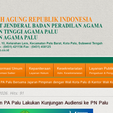
formasi Umum
Kepaniteraan
Kesekretariatan
Layanan Publi
ormasi Satker
Layanan Hukum
Adm. Kesekretariatan
Pengaduan & Peng
 PA Palu Bersama Jajaran Pimpinan dengan Wali Kota Palu di Kantor Wali Ko
2026
. Hits: 91
nan PA Palu Lakukan Kunjungan Audiensi ke PN Palu