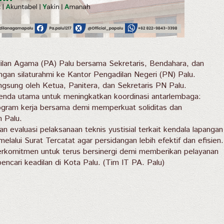
ilan Agama (PA) Palu bersama Sekretaris, Bendahara, dan
an silaturahmi ke Kantor Pengadilan Negeri (PN) Palu.
sung oleh Ketua, Panitera, dan Sekretaris PN Palu.
enda utama untuk meningkatkan koordinasi antarlembaga:
gram kerja bersama demi memperkuat soliditas dan
h Palu.
dan evaluasi pelaksanaan teknis yustisial terkait kendala lapangan
elalui Surat Tercatat agar persidangan lebih efektif dan efisien.
i berkomitmen untuk terus bersinergi demi memberikan pelayanan
ncari keadilan di Kota Palu. (Tim IT PA. Palu)