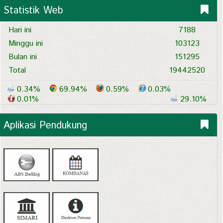
Statistik Web
Hari ini
7188
Minggu ini
103123
Bulan ini
151295
Total
19442520
0.34%
69.94%
0.59%
0.03%
0.01%
29.10%
Aplikasi Pendukung