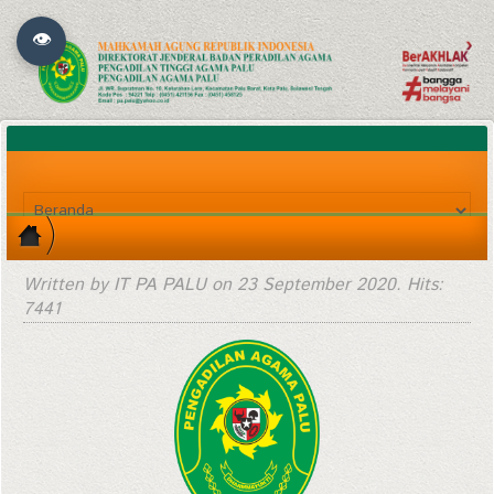
👁
Written by IT PA PALU on
23 September 2020
. Hits:
7441