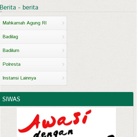
Berita - berita
Mahkamah Agung RI
Badilag
Badilum
Polresta
Instansi Lainnya
SIWAS