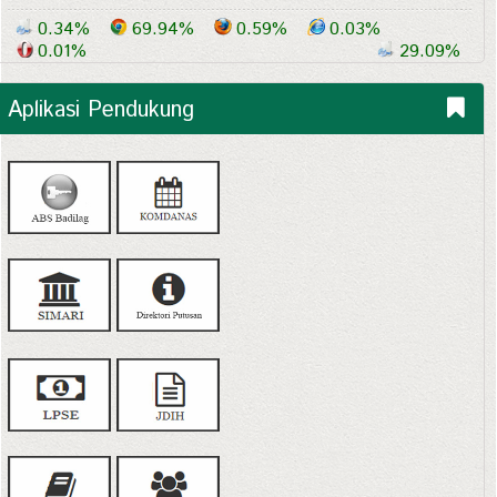
0.34%
69.94%
0.59%
0.03%
0.01%
29.09%
Aplikasi Pendukung