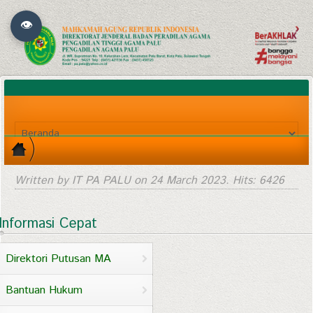
👁
Written by IT PA PALU on
24 March 2023
. Hits: 6426
Informasi Cepat
Direktori Putusan MA
Bantuan Hukum