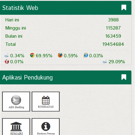
Statistik Web
Hari ini
3988
Minggu ini
115287
Bulan ini
163459
Total
19454684
0.34%
69.95%
0.59%
0.03%
0.01%
29.09%
Aplikasi Pendukung