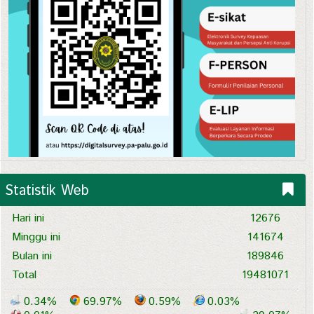
Statistik Web
Hari ini
12676
Minggu ini
141674
Bulan ini
189846
Total
19481071
0.34%
69.97%
0.59%
0.03%