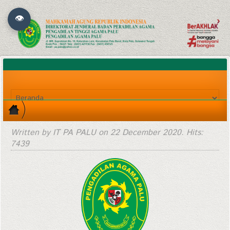
👁
Written by IT PA PALU on
22 December 2020
. Hits:
7439