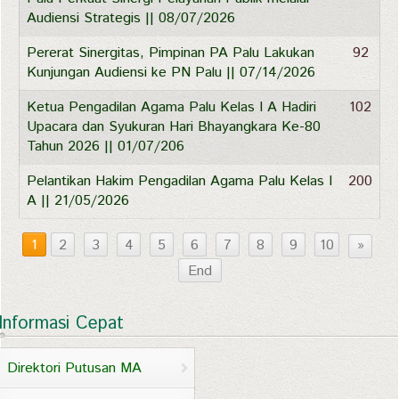
Audiensi Strategis || 08/07/2026
Pererat Sinergitas, Pimpinan PA Palu Lakukan
92
Kunjungan Audiensi ke PN Palu || 07/14/2026
Ketua Pengadilan Agama Palu Kelas I A Hadiri
102
Upacara dan Syukuran Hari Bhayangkara Ke-80
Tahun 2026 || 01/07/206
Pelantikan Hakim Pengadilan Agama Palu Kelas I
200
A || 21/05/2026
1
2
3
4
5
6
7
8
9
10
»
End
Informasi Cepat
Direktori Putusan MA