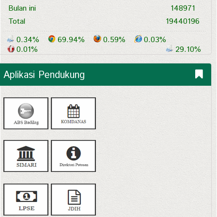
Bulan ini
148971
Total
19440196
0.34%
69.94%
0.59%
0.03%
0.01%
29.10%
Aplikasi Pendukung