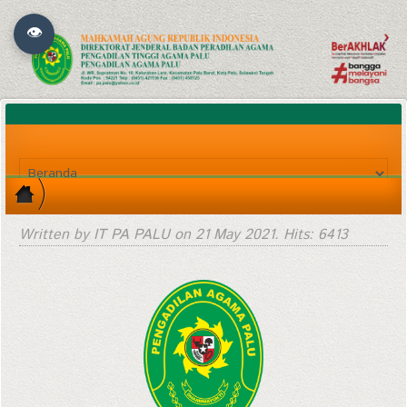
👁
Written by IT PA PALU on
21 May 2021
. Hits: 6413