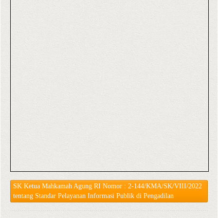
SK Ketua Mahkamah Agung RI Nomor : 2-144/KMA/SK/VIII/2022
tentang Standar Pelayanan Informasi Publik di Pengadilan