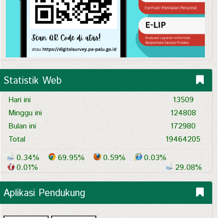
Statistik Web
Hari ini
13509
Minggu ini
124808
Bulan ini
172980
Total
19464205
0.34%
69.95%
0.59%
0.03%
0.01%
29.08%
Aplikasi Pendukung