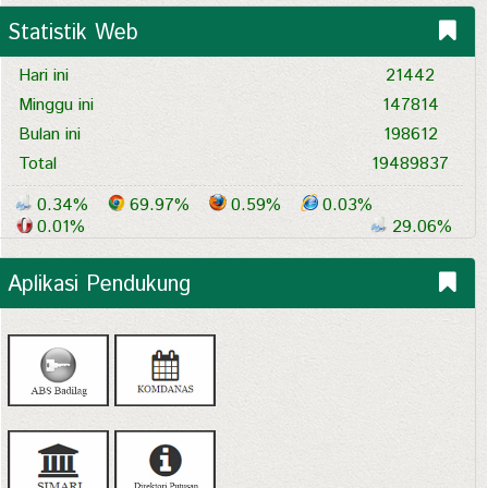
Statistik Web
Hari ini
21442
Minggu ini
147814
Bulan ini
198612
Total
19489837
0.34%
69.97%
0.59%
0.03%
0.01%
29.06%
Aplikasi Pendukung