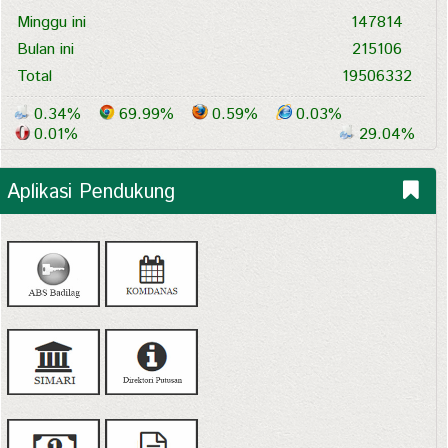
Minggu ini
147814
Bulan ini
215106
Total
19506332
0.34%
69.99%
0.59%
0.03%
0.01%
29.04%
Aplikasi Pendukung