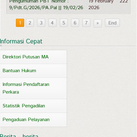
Pengumuman PBT Nomor :
19 February
222
9/Pdt.G/2026/PA.Pal || 19/02/26
2026
1
2
3
4
5
6
7
»
End
Informasi Cepat
Direktori Putusan MA
Bantuan Hukum
Informasi Pendaftaran
Perkara
Statistik Pengadilan
Pengaduan Pelayanan