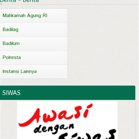
Berita - berita
Mahkamah Agung RI
Badilag
Badilum
Polresta
Instansi Lainnya
SIWAS